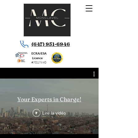
(647) 951-6946
ECRA/ESA
Licence
#7017690
Your Experts in Charge!
Lire la vidéo