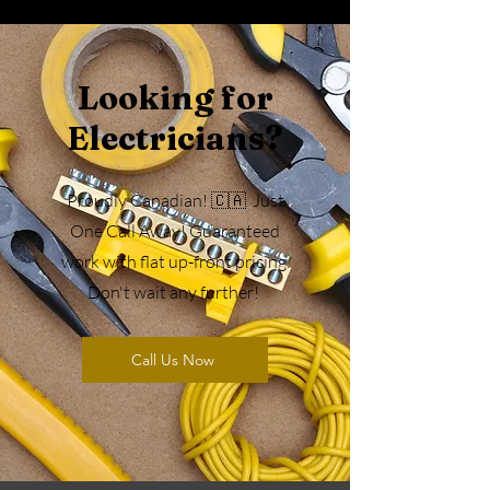
Looking for
Electricians?
Proudly Canadian! 🇨🇦 Just
One Call Away! Guaranteed
work with flat up-front pricing.
Don't wait any further!
Call Us Now