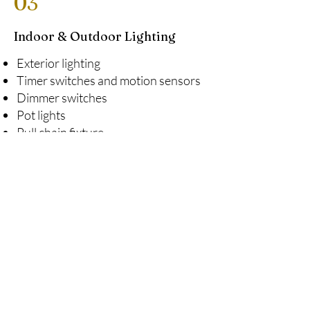
03
Indoor & Outdoor Lighting
Exterior lighting
Timer switches and motion sensors
Dimmer switches
Pot lights
Pull chain fixture
Fluorescent fixtures
LED lighting
02
Electrical Installations
Sub Panels
Main Electrical Panels
Surge Protection
Lighting, Outlets, Receptacles and